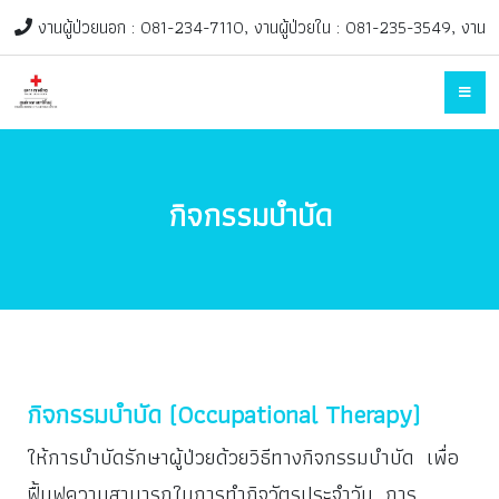
งานผู้ป่วยนอก : 081-234-7110, งานผู้ป่วยใน : 081-235-3549, งาน
ฟื้นฟูเด็ก : 082-947-0998 ติดต่อในวันและเวลาราชการ, ช่องทางบริจาค
SCB : 338-267377-1 ชื่อบัญชี : ศูนย์เวชศาสตร์ฟื้นฟู สภากาชาดไทย
rehab@redcross.or.th
กิจกรรมบำบัด
กิจกรรมบำบัด (Occupational Therapy)
ให้การบำบัดรักษาผู้ป่วยด้วยวิธีทางกิจกรรมบำบัด เพื่อ
ฟื้นฟูความสามารถในการทำกิจวัตรประจำวัน การ