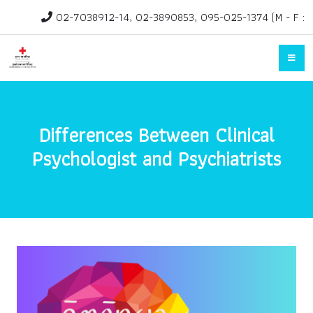
02-7038912-14, 02-3890853, 095-025-1374 (M - F :
1.30pm-3.30pm)
rehab@redcross.or.th
Differences Between Clinical
Psychologist and Psychiatrists