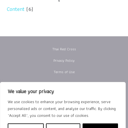
Content
(6)
Thai Red Cross
Privacy Policy
Terms of Use
Department of Rehabilitation Medicine
We value your privacy
The Royal College of Physiatrists of Thailand
We use cookies to enhance your browsing experience, serve
Copyright © 2026 Thai Red Cross Rehabilitation Center |
นโยบาย
personalized ads or content, and analyze our traffic. By clicking
"Accept All", you consent to our use of cookies.
การคุ้มครองข้อมูลส่วนบุคคล
|
นโยบายคุกกี้
|
ข้อตกลงการใช้งาน
|