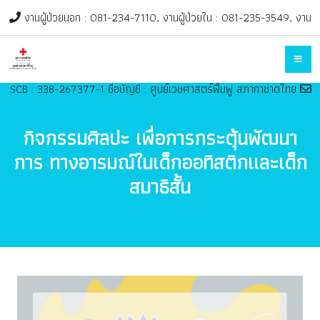
งานผู้ป่วยนอก : 081-234-7110, งานผู้ป่วยใน : 081-235-3549, งาน
ฟื้นฟูเด็ก : 082-947-0998 ติดต่อในวันและเวลาราชการ, ช่องทางบริจาค
SCB : 338-267377-1 ชื่อบัญชี : ศูนย์เวชศาสตร์ฟื้นฟู สภากาชาดไทย
rehab@redcross.or.th
กิจกรรมศิลปะ เพื่อการกระตุ้นพัฒนา
การ ทางอารมณ์ในเด็กออทิสติกและเด็ก
สมาธิสั้น