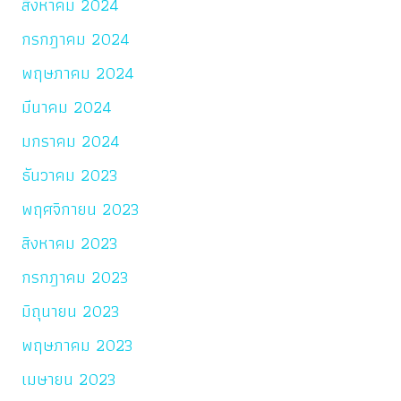
สิงหาคม 2024
กรกฎาคม 2024
พฤษภาคม 2024
มีนาคม 2024
มกราคม 2024
ธันวาคม 2023
พฤศจิกายน 2023
สิงหาคม 2023
กรกฎาคม 2023
มิถุนายน 2023
พฤษภาคม 2023
เมษายน 2023