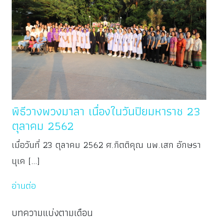
พิธีวางพวงมาลา เนื่องในวันปิยมหาราช 23
ตุลาคม 2562
เมื่อวันที่ 23 ตุลาคม 2562 ศ.กิตติคุณ นพ.เสก อักษรา
นุเค […]
อ่านต่อ
บทความแบ่งตามเดือน