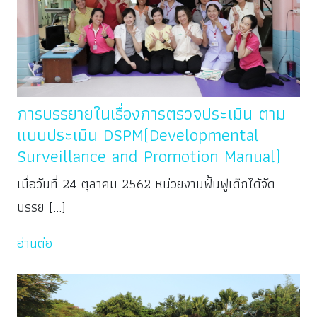
การบรรยายในเรื่องการตรวจประเมิน ตาม
แบบประเมิน DSPM(Developmental
Surveillance and Promotion Manual)
เมื่อวันที่ 24 ตุลาคม 2562 หน่วยงานฟื้นฟูเด็กได้จัด
บรรย […]
อ่านต่อ