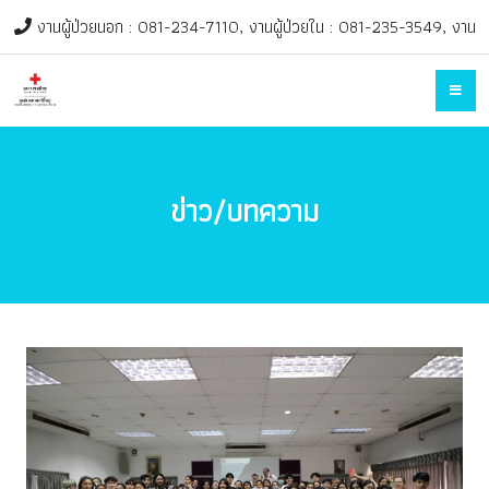
งานผู้ป่วยนอก : 081-234-7110, งานผู้ป่วยใน : 081-235-3549, งาน
ฟื้นฟูเด็ก : 082-947-0998 ติดต่อในวันและเวลาราชการ, ช่องทางบริจาค
SCB : 338-267377-1 ชื่อบัญชี : ศูนย์เวชศาสตร์ฟื้นฟู สภากาชาดไทย
rehab@redcross.or.th
ข่าว/บทความ