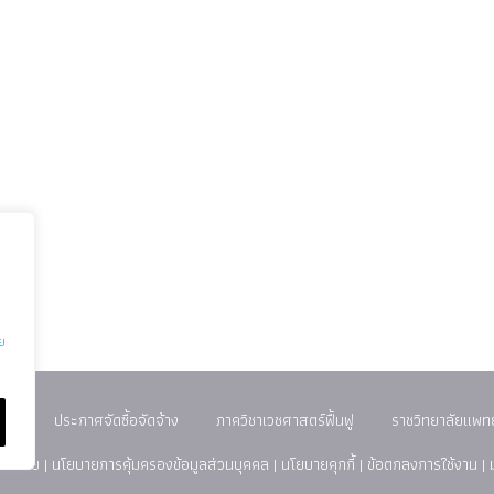
ย
เรา
ประกาศจัดซื้อจัดจ้าง
ภาควิชาเวชศาสตร์ฟื้นฟู
ราชวิทยาลัยแพทย
ชาดไทย |
นโยบายการคุ้มครองข้อมูลส่วนบุคคล
|
นโยบายคุกกี้
|
ข้อตกลงการใช้งาน
|