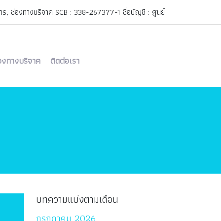
, ช่องทางบริจาค SCB : 338-267377-1 ชื่อบัญชี : ศูนย์
วชศาสตร์ฟื้นฟู สภากาชาดไทย
rehab@redcross.or.th
่องทางบริจาค
ติดต่อเรา
บทความแบ่งตามเดือน
กรกฎาคม 2026