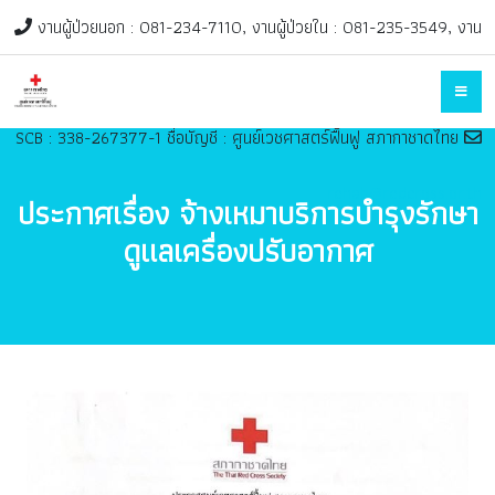
งานผู้ป่วยนอก : 081-234-7110, งานผู้ป่วยใน : 081-235-3549, งาน
ฟื้นฟูเด็ก : 082-947-0998 ติดต่อในวันและเวลาราชการ, ช่องทางบริจาค
SCB : 338-267377-1 ชื่อบัญชี : ศูนย์เวชศาสตร์ฟื้นฟู สภากาชาดไทย
rehab@redcross.or.th
ประกาศเรื่อง จ้างเหมาบริการบำรุงรักษา
ดูแลเครื่องปรับอากาศ