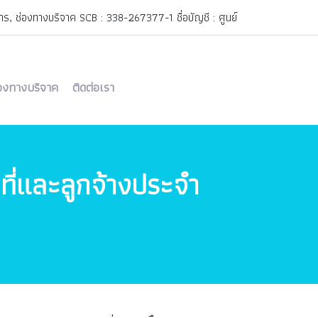
, ช่องทางบริจาค SCB : 338-267377-1 ชื่อบัญชี : ศูนย์
วชศาสตร์ฟื้นฟู สภากาชาดไทย
rehab@redcross.or.th
่องทางบริจาค
ติดต่อเรา
าที่และลูกจ้างประจำ