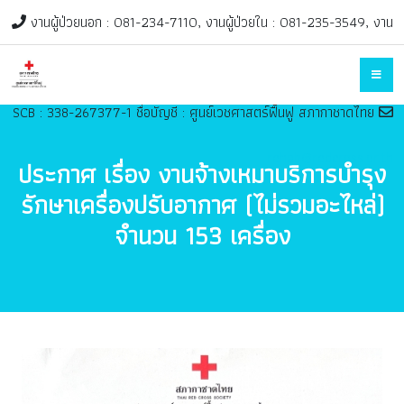
งานผู้ป่วยนอก : 081-234-7110, งานผู้ป่วยใน : 081-235-3549, งาน
ฟื้นฟูเด็ก : 082-947-0998 ติดต่อในวันและเวลาราชการ, ช่องทางบริจาค
SCB : 338-267377-1 ชื่อบัญชี : ศูนย์เวชศาสตร์ฟื้นฟู สภากาชาดไทย
rehab@redcross.or.th
ประกาศ เรื่อง งานจ้างเหมาบริการบำรุง
รักษาเครื่องปรับอากาศ (ไม่รวมอะไหล่)
จำนวน 153 เครื่อง